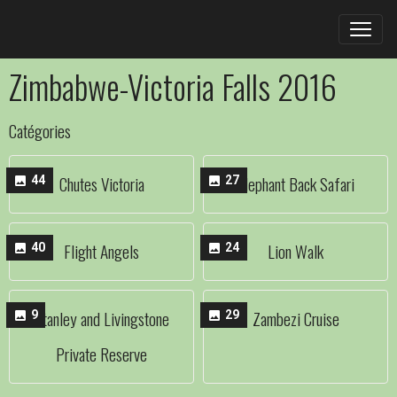
Zimbabwe-Victoria Falls 2016
Catégories
Chutes Victoria
Elephant Back Safari
44
27
Flight Angels
Lion Walk
40
24
Stanley and Livingstone
Zambezi Cruise
9
29
Private Reserve