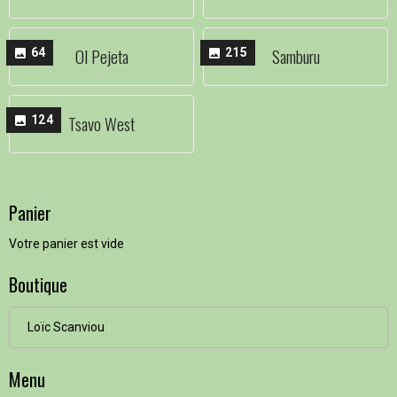
Ol Pejeta
Samburu
64
215
Tsavo West
124
Panier
Votre panier est vide
Boutique
Loïc Scanviou
Menu