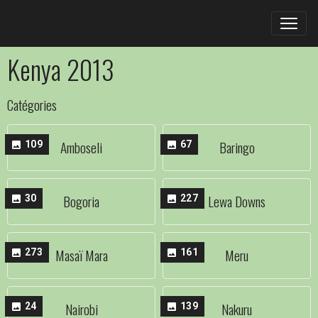
Kenya 2013
Catégories
Amboseli
Baringo
109
67
Bogoria
Lewa Downs
30
227
Masaï Mara
Meru
273
161
Nairobi
Nakuru
24
139