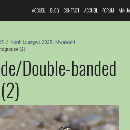
ACCUEIL
BLOG
CONTACT
ACCUEIL
FORUM
ANNUA
25
North Luangwa 2025- Mwaleshi
ndgrouse (2)
nde/Double-banded
(2)