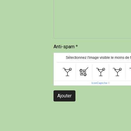
Anti-spam
Sélectionnez l'image visible le moins de 
IconCaptcha
©
Ajouter