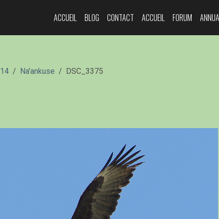
ACCUEIL
BLOG
CONTACT
ACCUEIL
FORUM
ANNUA
014
Na'ankuse
DSC_3375