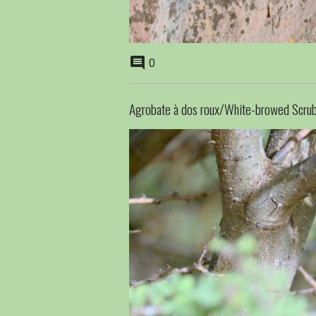
0
Agrobate à dos roux/White-browed Scru