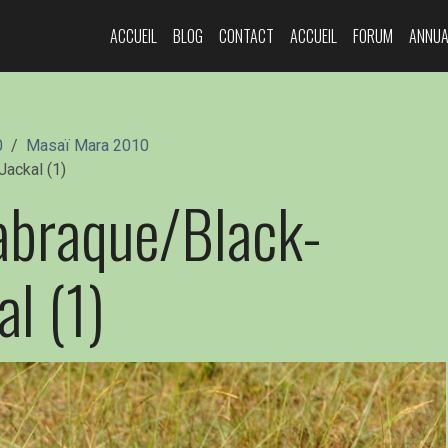
ACCUEIL
BLOG
CONTACT
ACCUEIL
FORUM
ANNUA
0
Masaï Mara 2010
ackal (1)
abraque/Black-
l (1)