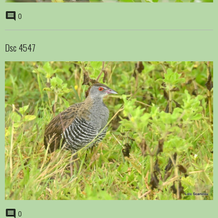
0
Dsc 4547
0