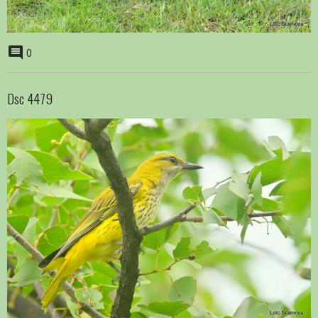
0
Dsc 4479